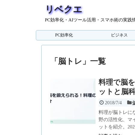
リベクエ
PC効率化・AIツール活用・スマホ術の実践
PC効率化
ビジネス
「
脳トレ
」
一覧
料理で脳
ットと脳科
2018/7/4
料理が脳トレに
野の活性化、マ
ットを紹介。20