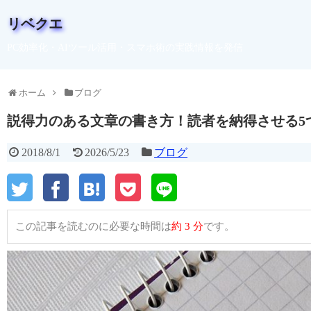
リベクエ
PC効率化・AIツール活用・スマホ術の実践情報を発信
ホーム
ブログ
説得力のある文章の書き方！読者を納得させる5つ
2018/8/1
2026/5/23
ブログ
この記事を読むのに必要な時間は
約 3 分
です。