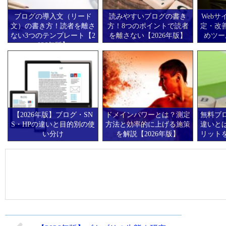
ブログの導入文（リード
読みやすいブログの書き
Web
文）の書き方！読者を離さ
方！8つのポイントで読者
定・改
ない3つのテンプレート【2
を離さない【2026年版】
めツー
026年版】
【2026年版】ブログ・SN
ドメインパワーとは？測定
無料ブ
S・HPの違いと目的別の使
方法と効率的に上げる施策
違いと
い分け
を解説【2026年版】
リットを