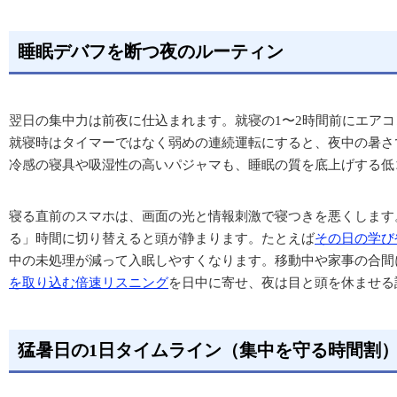
睡眠デバフを断つ夜のルーティン
翌日の集中力は前夜に仕込まれます。就寝の1〜2時間前にエア
就寝時はタイマーではなく弱めの連続運転にすると、夜中の暑さ
冷感の寝具や吸湿性の高いパジャマも、睡眠の質を底上げする低
寝る直前のスマホは、画面の光と情報刺激で寝つきを悪くします
る」時間に切り替えると頭が静まります。たとえば
その日の学び
中の未処理が減って入眠しやすくなります。移動中や家事の合間
を取り込む倍速リスニング
を日中に寄せ、夜は目と頭を休ませる
猛暑日の1日タイムライン（集中を守る時間割