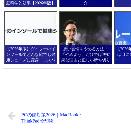
脳科学的効果【2026年版】
介
【2026年版】ダイソーのイ
悪い習慣をやめる方法！
【202
ンソールでどんな靴でも健
「やめよう」だけでは逆効
は目に
康シューズに変身｜コスパ
果な理由と正しい断ち切り
最強の足元改善
方【2026年版】
PCの熱対策2026｜MacBook・
ThinkPad冷却術