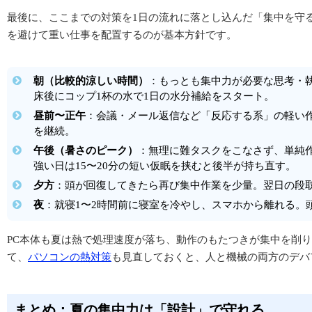
最後に、ここまでの対策を1日の流れに落とし込んだ「集中を守
を避けて重い仕事を配置するのが基本方針です。
朝（比較的涼しい時間）
：もっとも集中力が必要な思考・
床後にコップ1杯の水で1日の水分補給をスタート。
昼前〜正午
：会議・メール返信など「反応する系」の軽い
を継続。
午後（暑さのピーク）
：無理に難タスクをこなさず、単純
強い日は15〜20分の短い仮眠を挟むと後半が持ち直す。
夕方
：頭が回復してきたら再び集中作業を少量。翌日の段
夜
：就寝1〜2時間前に寝室を冷やし、スマホから離れる。
PC本体も夏は熱で処理速度が落ち、動作のもたつきが集中を削
て、
パソコンの熱対策
も見直しておくと、人と機械の両方のデバ
まとめ：夏の集中力は「設計」で守れる