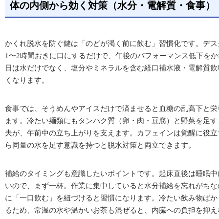
体の内側から効く対策（水分・電解質・食事）
かくれ脱水を防ぐ鍵は「のどが渇く前に飲む」習慣化です。デス
1〜2時間おきに口にするだけで、午後のパフォーマンス低下を
日は水だけでなく、塩分やミネラルを含む経口補水液・電解質飲
くなります。
食事では、そうめんやアイスだけで済ませると血糖の乱高下と栄
ます。冷たい麺類にもタンパク質（卵・肉・豆腐）と野菜を足す
夫が、午前中の立ち上がりを支えます。カフェインは覚醒に役立
ら同量の水を足す意識を持つと脱水対策と両立できます。
補給のタイミングも意識したいポイントです。起床直後は睡眠中
いので、まず一杯。作業に集中していると水分補給を忘れがちな
に「一口飲む」を紐づけると習慣になります。冷たい飲み物ばか
るため、常温の水や温かいお茶も混ぜると、内臓への負担を抑え