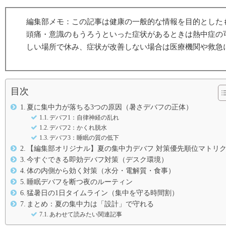
編集部メモ：この記事は健康の一般的な情報を目的とした
頭痛・意識のもうろうといった症状があるときは熱中症の
しい場所で休み、症状が改善しない場合は医療機関や救急
目次
夏に集中力が落ちる3つの原因（暑さデバフの正体）
デバフ1：自律神経の乱れ
デバフ2：かくれ脱水
デバフ3：睡眠の質の低下
【編集部オリジナル】夏の集中力デバフ 対策優先順位マトリ
今すぐできる即効デバフ対策（デスク環境）
体の内側から効く対策（水分・電解質・食事）
睡眠デバフを断つ夜のルーティン
猛暑日の1日タイムライン（集中を守る時間割）
まとめ：夏の集中力は「設計」で守れる
あわせて読みたい関連記事