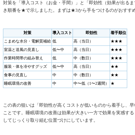
対策を「導入コスト（お金・手間）」と「即効性（効果が出るま
き順番を★で示しました。まずは★3から手をつけるのがおすす
対策
導入コスト
即効性
着手順位
こまめな水分・電解質補給
低
高（当日）
★★★
室温と送風の見直し
低〜中
高（当日）
★★★
作業時間帯の組み替え
低
中（数日）
★★★
服装・体を冷やすグッズ
低〜中
高（当日）
★★
食事の見直し
中
中（数日）
★★
睡眠環境の改善
中
中〜低（1〜2週間）
★
この表の狙いは「即効性が高くコストが低いものから着手し、早
ことです。睡眠環境の改善は効果が大きい一方で効果を実感する
してじっくり取り組む位置づけにしています。