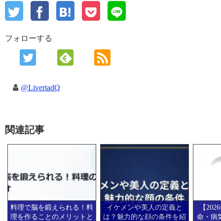
フォローする
@LivertadQ
関連記事
料理で脳を鍛えられる！料
イケメンや美人の定義と
【20
理を作ることのメリットと
は？魅力的な顔の条件を紹
命・病