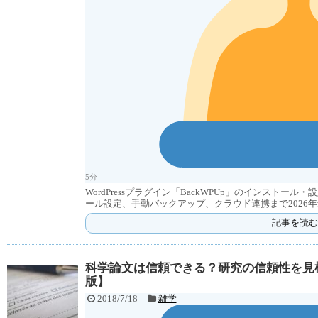
5分
WordPressプラグイン「BackWPUp」のインスト
ール設定、手動バックアップ、クラウド連携まで2026
記事を読む
科学論文は信頼できる？研究の信頼性を見極
版】
2018/7/18
雑学