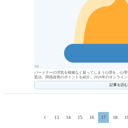
4分
パートナーの浮気を根拠なく疑ってしまう心理を、心理
処法、関係改善のポイントを紹介。2026年のオンライ
記事を読む
13
14
15
16
17
18
1