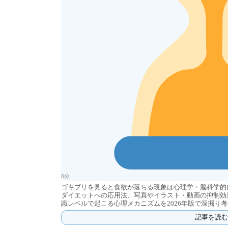
8分
ゴキブリを見ると食欲が落ちる現象は心理学・脳科学的
ダイエットへの応用法、写真やイラスト・動画の抑制効
識レベルで起こる心理メカニズムを2026年版で深掘り
記事を読む