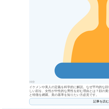
16分
イケメンや美人の定義を科学的に解説。なぜ平均的な顔
しい顔を、女性が中性的な男性を好む理由とは？顔の黄金比や
と特徴を網羅。美の基準を知りたい方必見です。
記事を読む