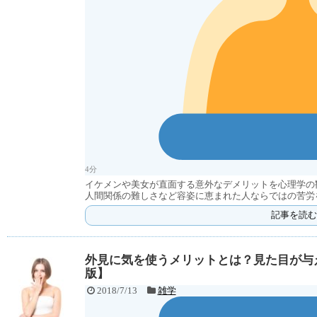
4分
イケメンや美女が直面する意外なデメリットを心理学の
人間関係の難しさなど容姿に恵まれた人ならではの苦労を
記事を読む
外見に気を使うメリットとは？見た目が与え
版】
2018/7/13
雑学